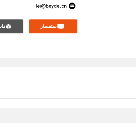
lei@beyde.cn
استفسار
ذات