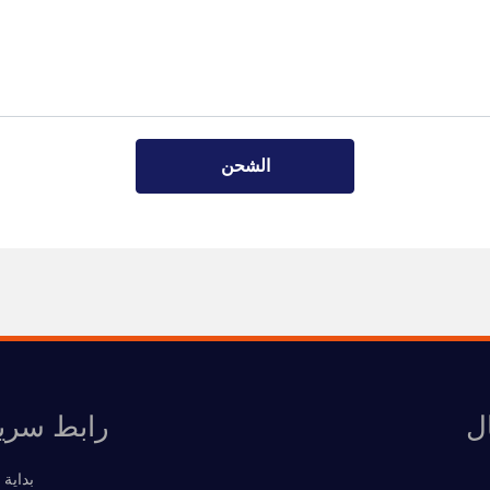
الشحن
ل
رابط سري
بداية